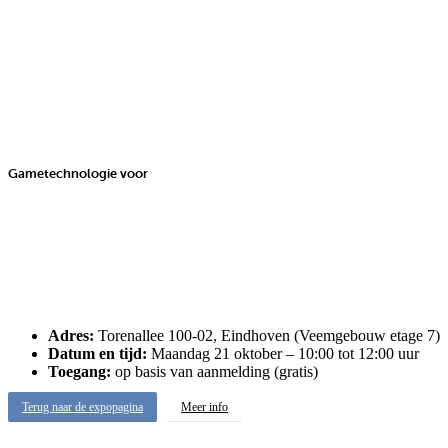
Skip
to
main
content
Gametechnologie voor
Adres:
Torenallee 100-02, Eindhoven (Veemgebouw etage 7)
Datum en tijd:
Maandag 21 oktober – 10:00 tot 12:00 uur
Toegang:
op basis van aanmelding (gratis)
Terug naar de expopagina
Meer info