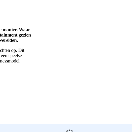
ke manier. Waar
rtainment gezien
werelden.
ichten op. Dit
p een speelse
sinessmodel