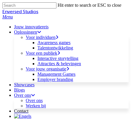
Skip
Hit enter to search or ESC to close
to
Close
Enversed Studios
main
Search
Menu
content
Jouw innovatiereis
Oplossingen
Voor individuen
Awareness games
Talentontwikkeling
Voor een publiek
Interactive storytelling
Attracties & belevingen
Voor jouw organisatie
Management Games
Employer branding
Showcases
Blogs
Over ons
Over ons
Werken bij
Contact